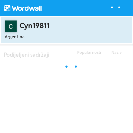
Cyn19811
Argentina
Popularnosti
Naziv
Podijeljeni sadržaji