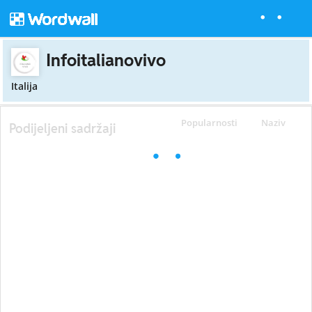
Infoitalianovivo
Italija
Popularnosti
Naziv
Podijeljeni sadržaji