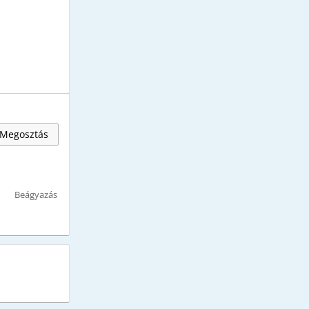
Megosztás
Beágyazás