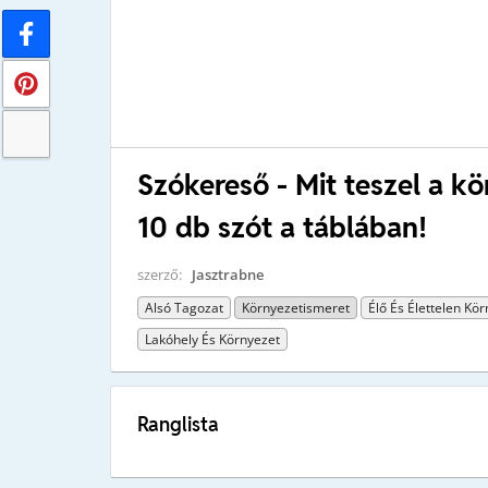
Szókereső - Mit teszel a k
10 db szót a táblában!
szerző:
Jasztrabne
Alsó Tagozat
Környezetismeret
Élő És Élettelen Kö
Lakóhely És Környezet
Ranglista