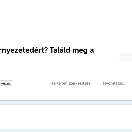
örnyezetedért? Találd meg a
Tartalom szerkesztése
Nyomtatás...
rnyezet