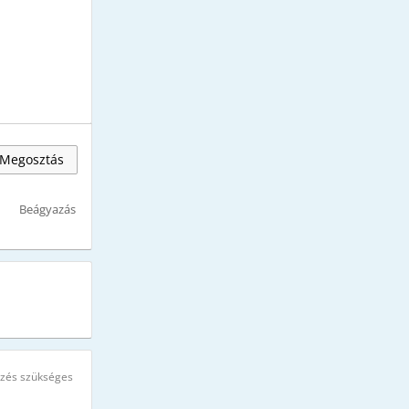
Megosztás
Beágyazás
ezés szükséges