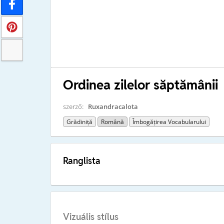
Ordinea zilelor săptămânii
szerző:
Ruxandracalota
Grădiniță
Română
Îmbogățirea Vocabularului
Ranglista
Vizuális stílus