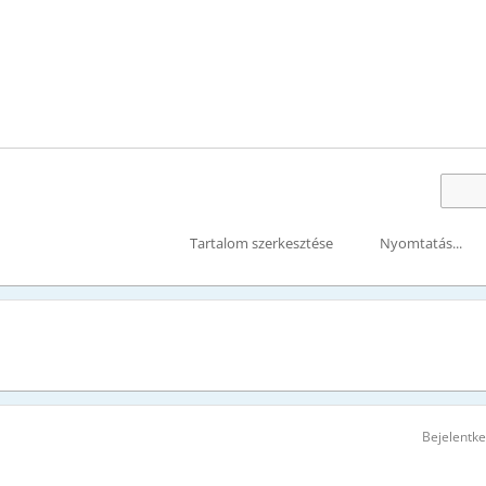
Tartalom szerkesztése
Nyomtatás...
Bejelentk