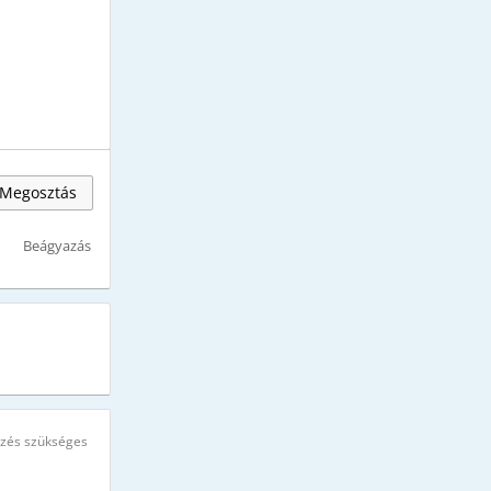
Megosztás
Beágyazás
ezés szükséges