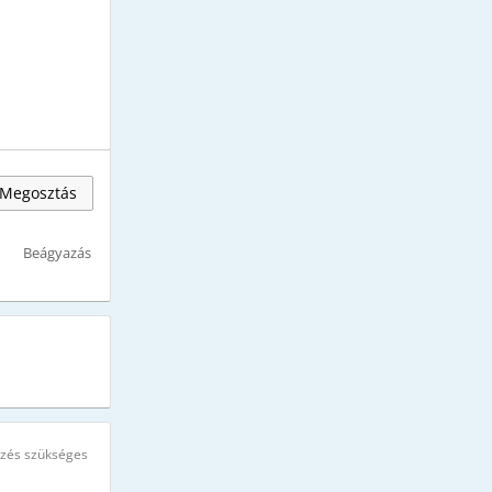
Megosztás
Beágyazás
ezés szükséges