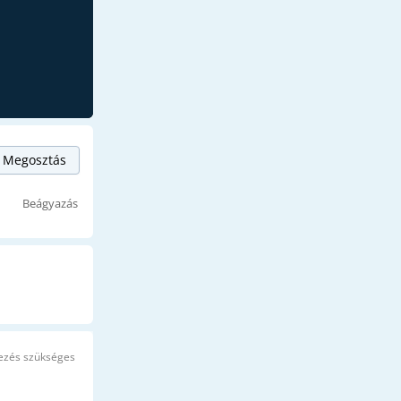
Megosztás
Beágyazás
ezés szükséges