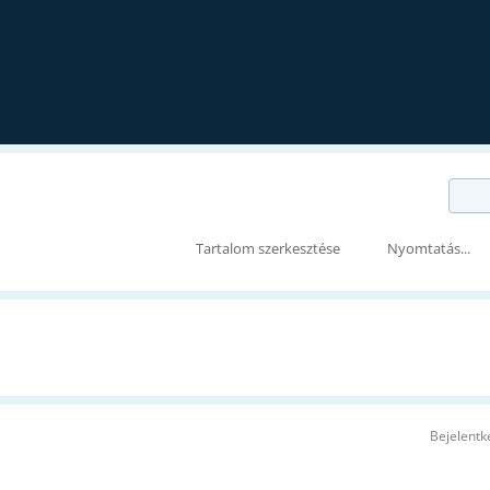
Tartalom szerkesztése
Nyomtatás...
Bejelentk