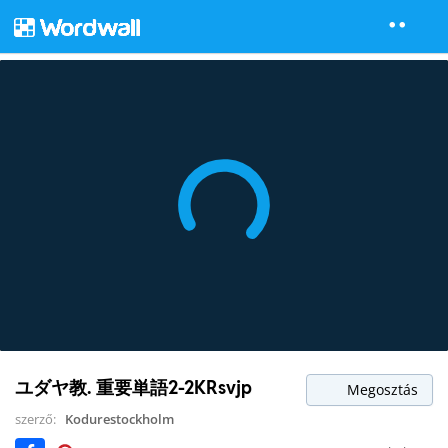
ユダヤ教. 重要単語2-2KRsvjp
Megosztás
szerző:
Kodurestockholm