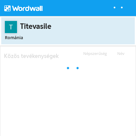
Titevasile
Románia
Népszerűség
Név
Közös tevékenységek