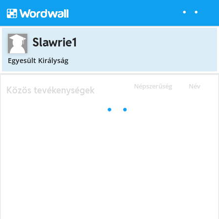
Slawrie1
Egyesült Királyság
Népszerűség
Név
Közös tevékenységek