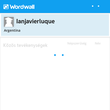
Ianjavierluque
Argentína
Népszerűség
Név
Közös tevékenységek