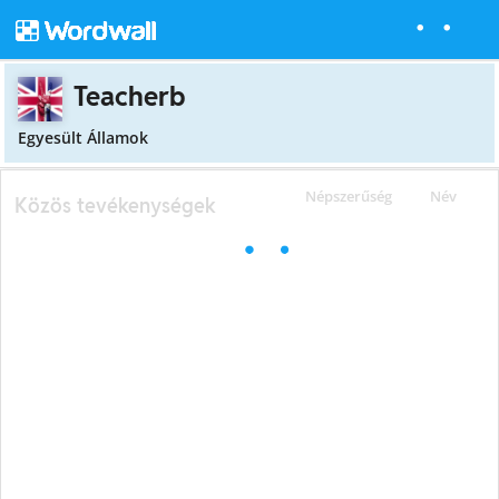
Teacherb
Egyesült Államok
Népszerűség
Név
Közös tevékenységek