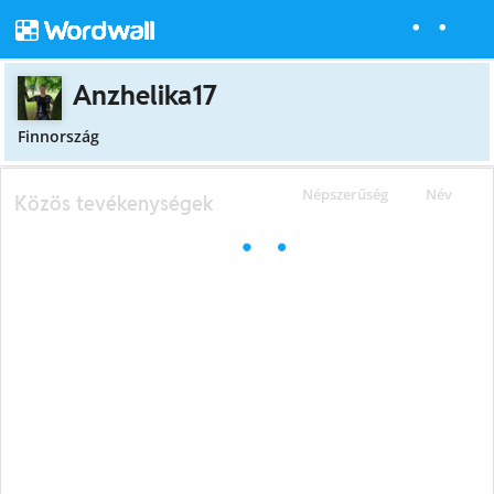
Anzhelika17
Finnország
Népszerűség
Név
Közös tevékenységek