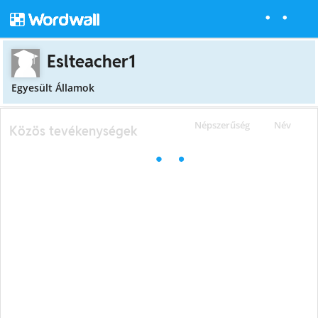
Eslteacher1
Egyesült Államok
Népszerűség
Név
Közös tevékenységek