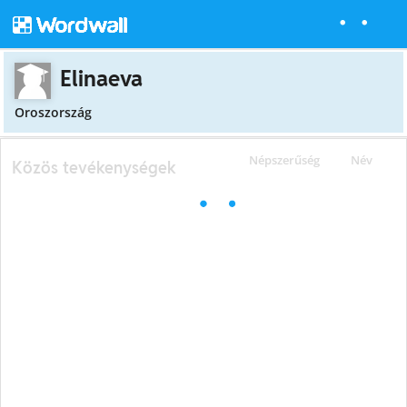
Elinaeva
Oroszország
Népszerűség
Név
Közös tevékenységek