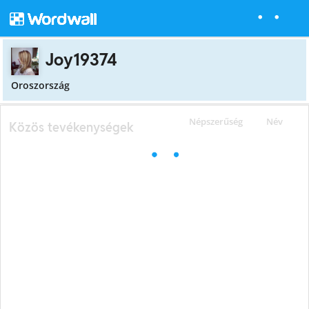
Joy19374
Oroszország
Népszerűség
Név
Közös tevékenységek