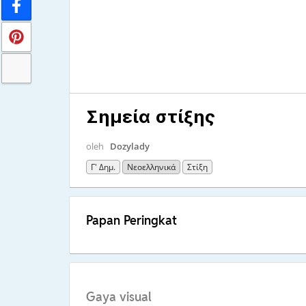
Σημεία στίξης
oleh
Dozylady
Γ' Δημ.
Νεοελληνικά
Στίξη
Papan Peringkat
Gaya visual