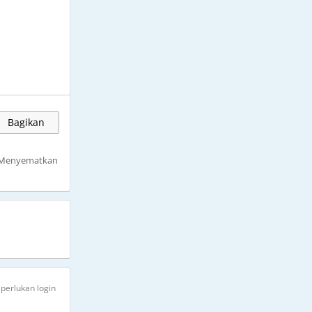
Bagikan
Menyematkan
iperlukan login