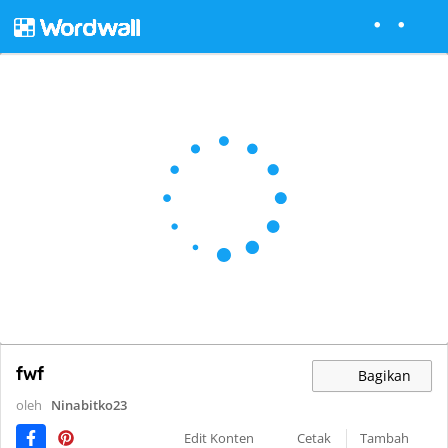
fwf
Bagikan
oleh
Ninabitko23
Edit Konten
Cetak
Tambah