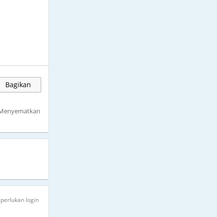
Bagikan
Menyematkan
iperlukan login