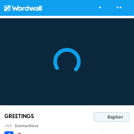
GREETINGS
Bagikan
oleh
Evamachova