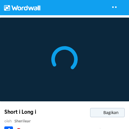
Short i Long i
Bagikan
oleh
Sherilear