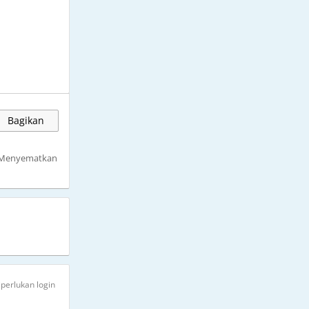
Bagikan
Menyematkan
iperlukan login