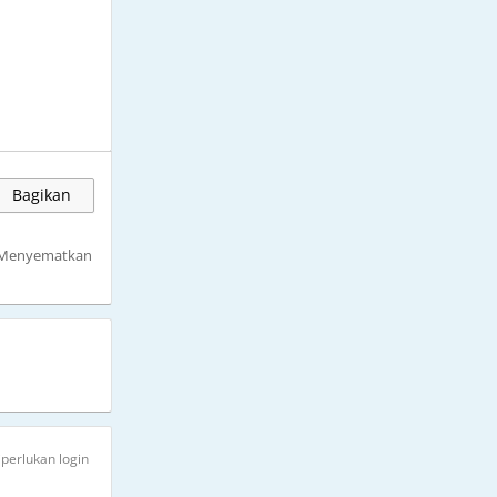
Bagikan
Menyematkan
iperlukan login