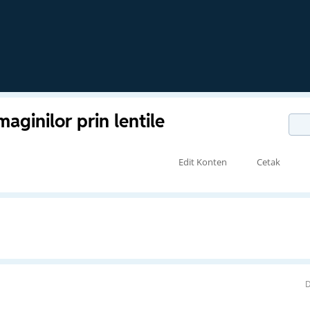
maginilor prin lentile
Edit Konten
Cetak
D