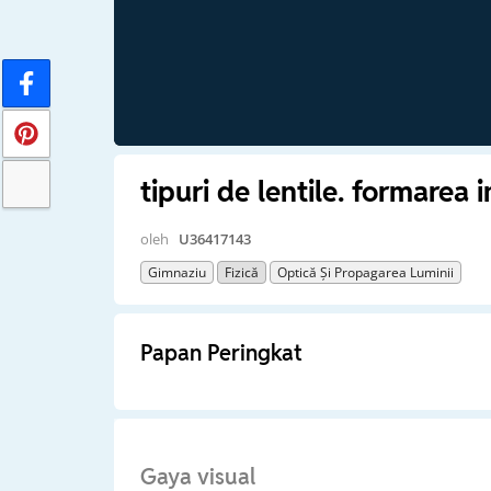
tipuri de lentile. formarea i
oleh
U36417143
Gimnaziu
Fizică
Optică Și Propagarea Luminii
Papan Peringkat
Gaya visual