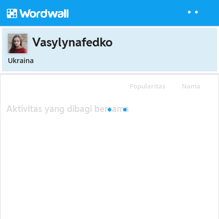
Vasylynafedko
Ukraina
Popularitas
Nama
Aktivitas yang dibagi bersama