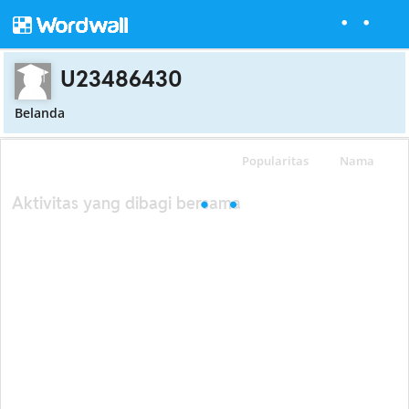
U23486430
Belanda
Popularitas
Nama
Aktivitas yang dibagi bersama