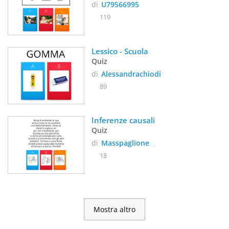
di
U79566995
119
Lessico - Scuola
Quiz
di
Alessandrachiodi
89
Inferenze causali
Quiz
di
Masspaglione
18
Mostra altro