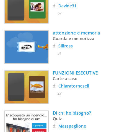
di
Davide31
67
attenzione e memoria
Guarda e memorizza
di
Sillross
31
FUNZIONI ESECUTIVE
Carte a caso
di
Chiaratornesell
27
Di chi ho bisogno?
Quiz
di
Masspaglione