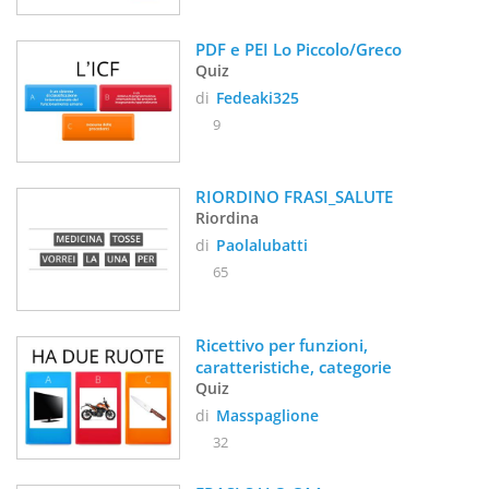
PDF e PEI Lo Piccolo/Greco 
Quiz
di
Fedeaki325
9
RIORDINO FRASI_SALUTE
Riordina
di
Paolalubatti
65
Ricettivo per funzioni, 
caratteristiche, categorie
Quiz
di
Masspaglione
32