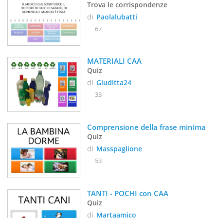
Trova le corrispondenze
di
Paolalubatti
67
MATERIALI CAA
Quiz
di
Giuditta24
33
Comprensione della frase minima
Quiz
di
Masspaglione
53
TANTI - POCHI con CAA
Quiz
di
Martaamico