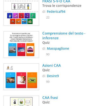
FRASI S-V-O CAA
Trova le corrispondenze
di
Federicaf94
22
Comprensione del testo - 
inferenze
Quiz
di
Masspaglione
90
Azioni CAA
Quiz
di
Desire9
99
CAA frasi
Quiz