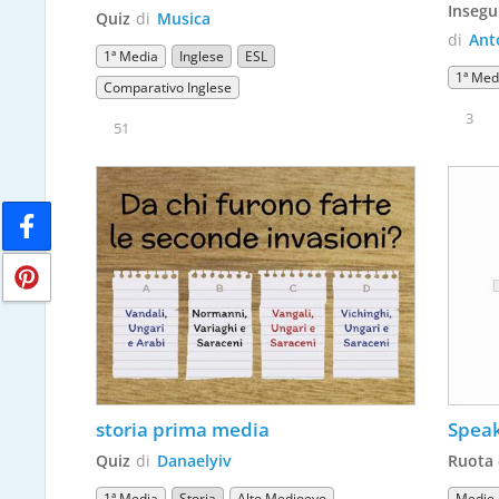
Insegu
Quiz
di
Musica
di
Ant
1ª Media
Inglese
ESL
1ª Med
Comparativo Inglese
3
51
storia prima media
Speak
Quiz
di
Danaelyiv
Ruota 
1ª Media
Storia
Alto Medioevo
Medie