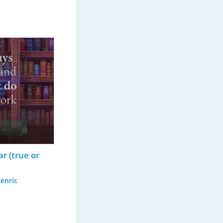
r (true or 
enric