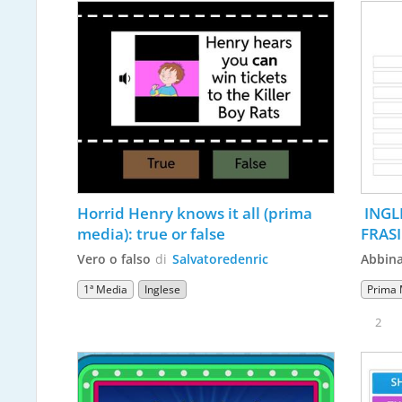
Horrid Henry knows it all (prima 
 INGL
media): true or false
FRASI
Vero o falso
di
Salvatoredenric
Abbin
1ª Media
Inglese
Prima 
2