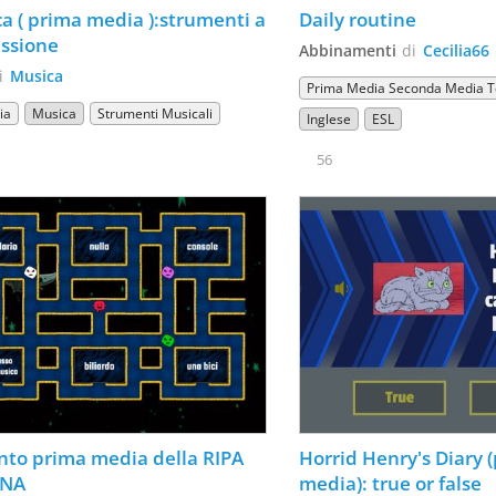
a ( prima media ):strumenti a 
Daily routine
ssione
Abbinamenti
di
Cecilia66
i
Musica
Prima Media Seconda Media T
ia
Musica
Strumenti Musicali
Inglese
ESL
56
into prima media della RIPA 
Horrid Henry's Diary (
INA
media): true or false