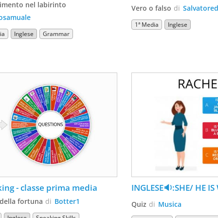
imento nel labirinto
Vero o falso
di
Salvatored
osamuale
1ª Media
Inglese
ia
Inglese
Grammar
ing - classe prima media
INGLESE🔉:SHE/ HE I
della fortuna
di
Botter1
Quiz
di
Musica
Inglese
Speaking Skills