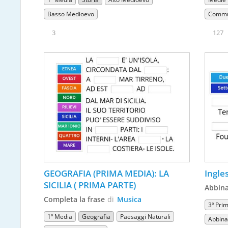
Basso Medioevo
Commun
3
127
GEOGRAFIA (PRIMA MEDIA): LA 
Ingle
SICILIA ( PRIMA PARTE)
Abbin
Completa la frase
di
Musica
3ª Pri
1ª Media
Geografia
Paesaggi Naturali
Abbin