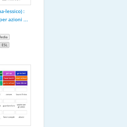
lessico) : 
er azioni 
Media
ESL