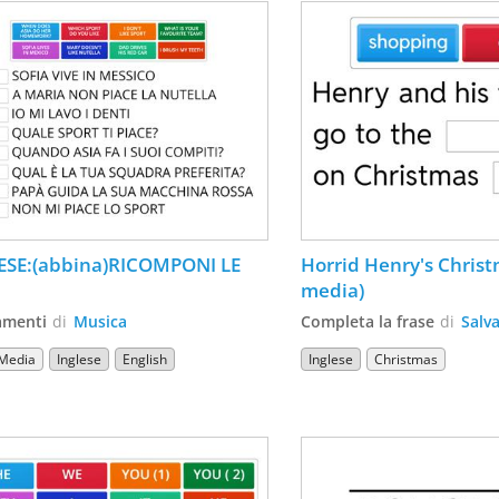
ESE:(abbina)RICOMPONI LE 
Horrid Henry's Christ
media)
amenti
di
Musica
Completa la frase
di
Salv
Media
Inglese
English
Inglese
Christmas