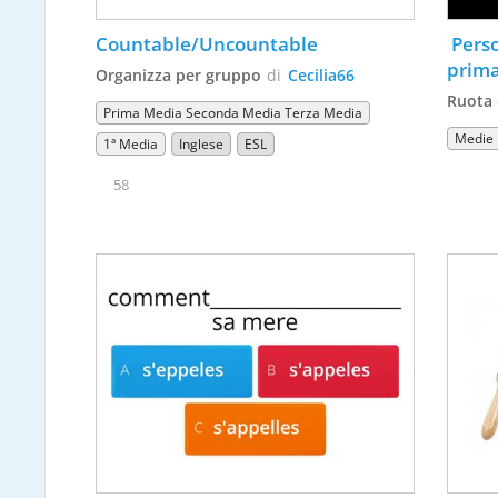
Countable/Uncountable
 Pers
prima
Organizza per gruppo
di
Cecilia66
Ruota 
Prima Media Seconda Media Terza Media
Medie
1ª Media
Inglese
ESL
58