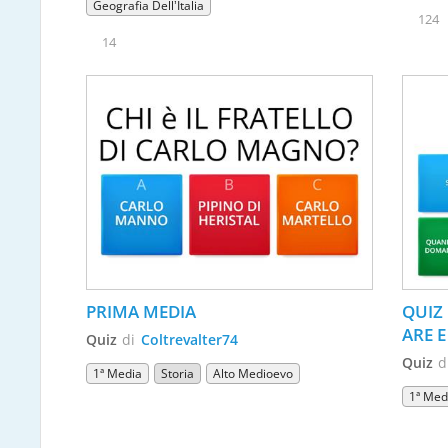
Geografia Dell’Italia
124
14
PRIMA MEDIA
QUIZ 
ARE E
Quiz
di
Coltrevalter74
Quiz
d
1ª Media
Storia
Alto Medioevo
1ª Med