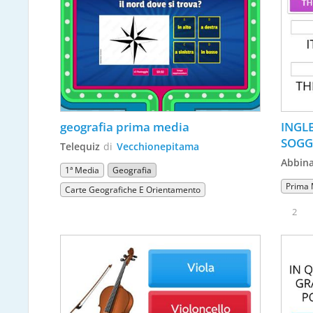
geografia prima media
INGLE
SOGGE
Telequiz
di
Vecchionepitama
COM
Abbin
1ª Media
Geografia
Prima 
Carte Geografiche E Orientamento
2