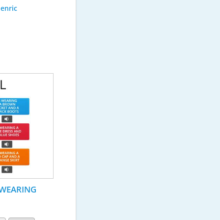
enric
S WEARING