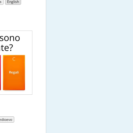
a
English
edioevo