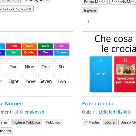
Prima Media
Seconda Medi
icative Functions
Inglese
4
se Numeri
Prima media
amenti
di
Olenakovsh
Quiz
di
Lidiafedeli2009
maria
Inglese Pubblica
Pubblico
1ª Media
Storia
Basso M
amento