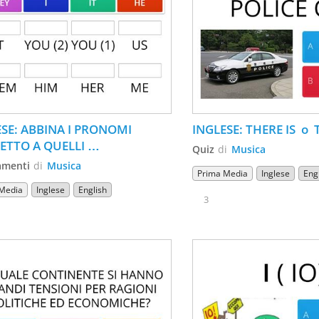
SE: ABBINA I PRONOMI 
INGLESE: THERE IS  o 
TTO A QUELLI 
Quiz
di
Musica
PLEMENTO
amenti
di
Musica
Prima Media
Inglese
Eng
Media
Inglese
English
3