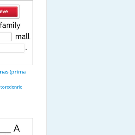
mas (prima 
atoredenric