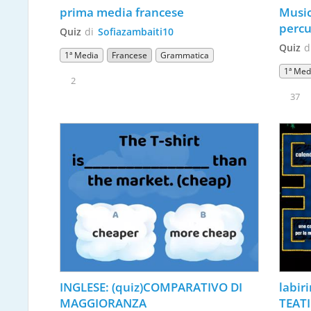
prima media francese
Music
percu
Quiz
di
Sofiazambaiti10
Quiz
d
1ª Media
Francese
Grammatica
1ª Med
2
37
INGLESE: (quiz)COMPARATIVO DI 
labir
MAGGIORANZA
TEAT