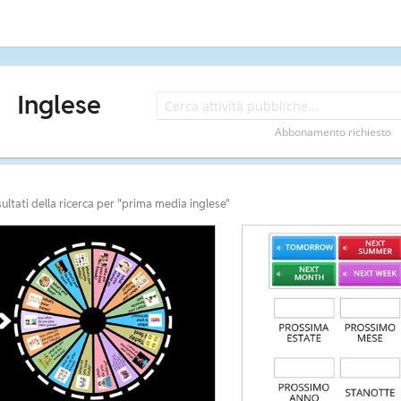
Inglese
Abbonamento richiesto
sultati della ricerca per "prima media inglese"