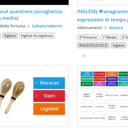
onal questions (accoglienza 
INGLESE( 🔉anagramma-
 media)
espressioni di tempo p
future
della fortuna
di
Salvatoredenric
Abbinamenti
di
Musica
Inglese
Inglese Accoglienza
3ª Primaria
1ª Media
2ª 
INGLESE/LESSICO
Inglese
16