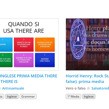
INGLESE PRIMA MEDIA THERE 
Horrid Henry: Rock Sta
 THERE IS
false): prima media
i
Antosamuale
Vero o falso
di
Salvatored
ia
Inglese
Grammar
1ª Media
Inglese