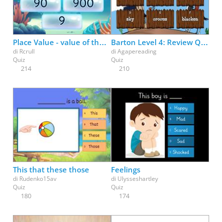
Place Value - value of the number
Barton Level 4: Review Quiz
di
Rcrull
di
Agapereading
Quiz
Quiz
214
210
This that these those
Feelings
di
Rudenko15av
di
Ulysseshartley
Quiz
Quiz
180
174