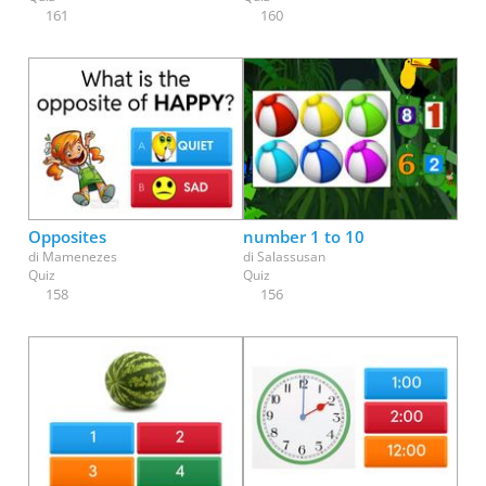
161
160
Opposites
number 1 to 10
di
Mamenezes
di
Salassusan
Quiz
Quiz
158
156