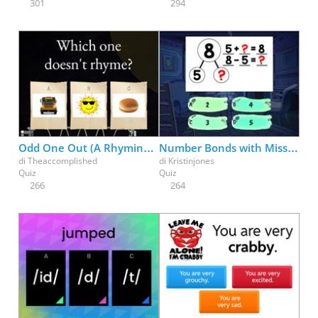
301
294
Odd One Out (A Rhyming Game)
Number Bonds with Missing Parts
di
Theaccomplished
di
Kristinjones
Quiz
Quiz
266
264