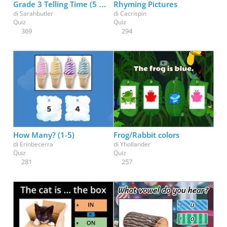
Grade 3 Telling Time (5 minutes)
Rhyming Pictures
di
Sarahbutler
di
Cacrispin
Quiz
Quiz
369
294
How Many? (1-5)
Frog/Rabbit colors
di
Erinbecerra
di
Yhollander
Quiz
Quiz
281
257