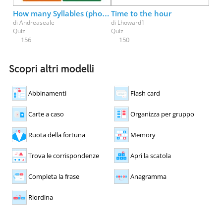
How many Syllables (phonological awareness)
Time to the hour
di
Andreaseale
di
Lhoward1
Quiz
Quiz
156
150
Scopri altri modelli
Abbinamenti
Flash card
Carte a caso
Organizza per gruppo
Ruota della fortuna
Memory
Trova le corrispondenze
Apri la scatola
Completa la frase
Anagramma
Riordina