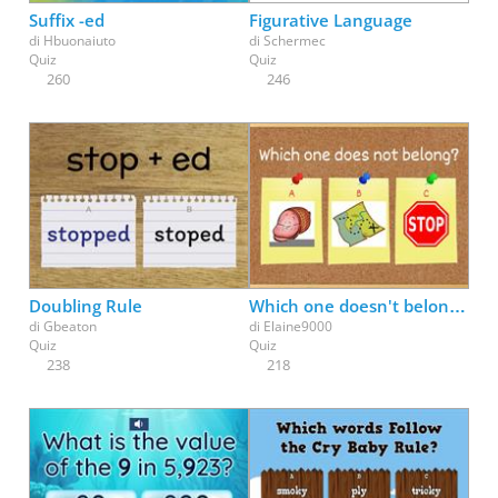
Suffix -ed
Figurative Language
di
Hbuonaiuto
di
Schermec
Quiz
Quiz
260
246
Doubling Rule
Which one doesn't belong: Ending Sounds
di
Gbeaton
di
Elaine9000
Quiz
Quiz
238
218