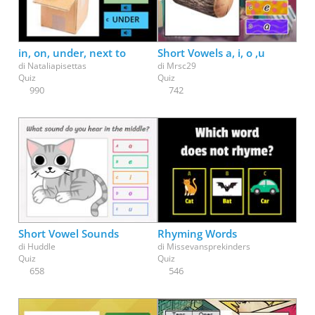
in, on, under, next to
Short Vowels a, i, o ,u
di
Nataliapisettas
di
Mrsc29
Quiz
Quiz
990
742
Short Vowel Sounds
Rhyming Words
di
Huddle
di
Missevansprekinders
Quiz
Quiz
658
546