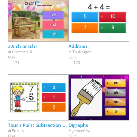
3.9 ch or tch?
Addition
di
Gretchen10
di
Tbullington
Quiz
Quiz
171
170
Touch Point Subtraction Basic
Digraphs
di
Erinlilly
di
Jameeflow
Quiz
Quiz