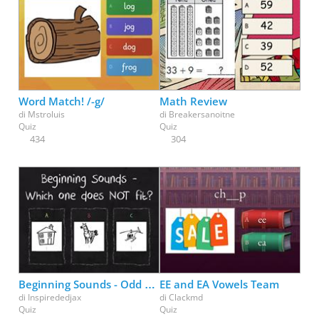
Word Match! /-g/
Math Review
di
Mstroluis
di
Breakersanoitne
Quiz
Quiz
434
304
Beginning Sounds - Odd Man Out
EE and EA Vowels Team
di
Inspirededjax
di
Clackmd
Quiz
Quiz