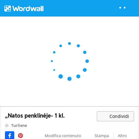
„Natos penklinėje- 1 kl.
Condividi
di
Turliene
Modifica contenuto
Stampa
Altro