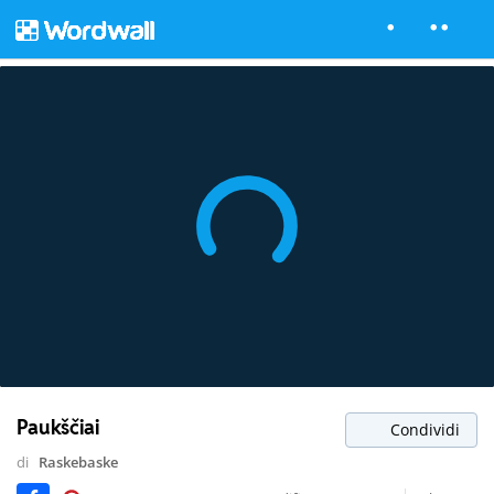
Paukščiai
Condividi
di
Raskebaske