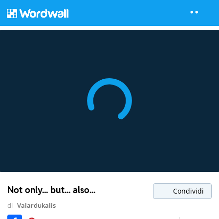
Not only... but... also...
Condividi
di
Valardukalis