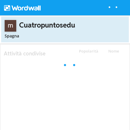
Cuatropuntosedu
Spagna
Popolarità
Nome
Attività condivise