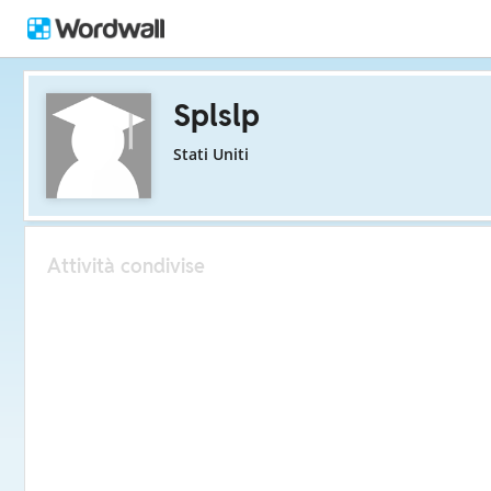
Splslp
Stati Uniti
Attività condivise