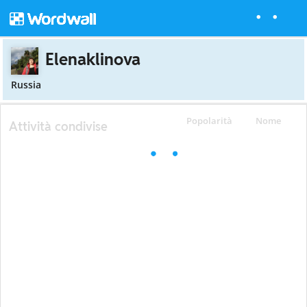
Elenaklinova
Russia
Popolarità
Nome
Attività condivise