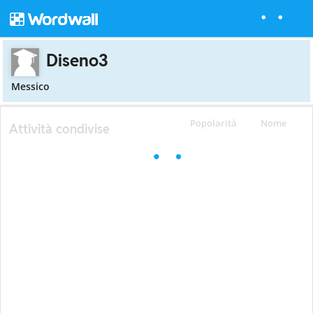
Diseno3
Messico
Popolarità
Nome
Attività condivise