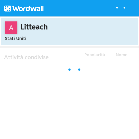
Litteach
Stati Uniti
Popolarità
Nome
Attività condivise