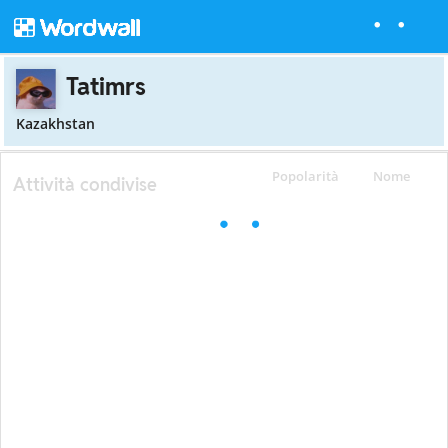
Tatimrs
Kazakhstan
Popolarità
Nome
Attività condivise