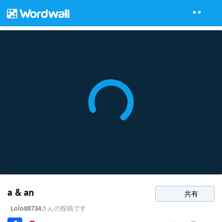
a & an
共有
Lolo88734
さんの投稿です