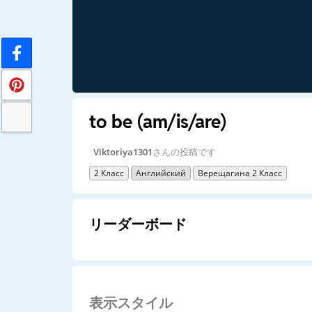
to be (am/is/are)
Viktoriya1301
さんの投稿です
2 Класс
Английский
Верещагина 2 Класс
リーダーボード
表示スタイル