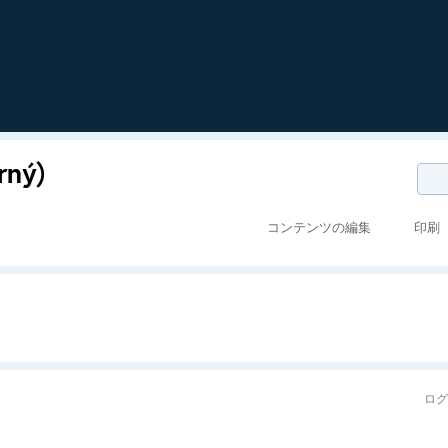
rný)
コンテンツの編集
印刷
ロ