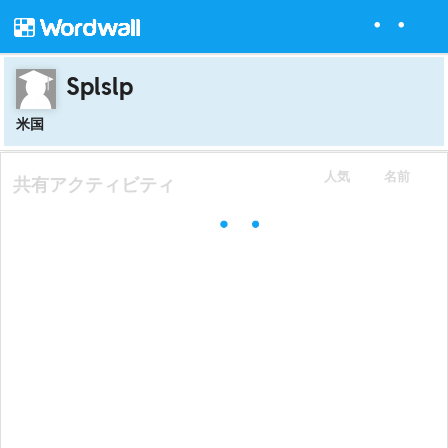
Splslp
米国
人気
名前
共有アクティビティ