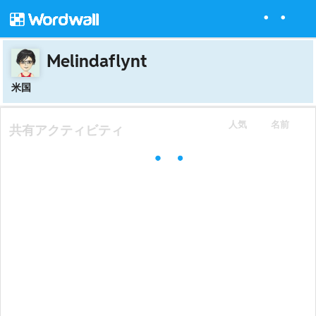
Melindaflynt
米国
人気
名前
共有アクティビティ