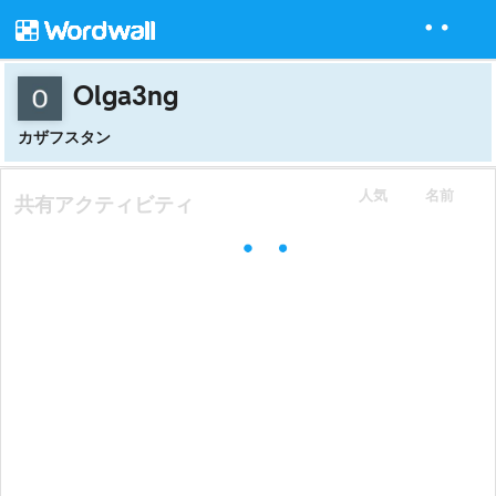
Olga3ng
カザフスタン
人気
名前
共有アクティビティ