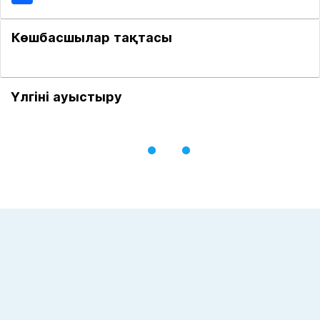
Көшбасшылар тақтасы
Үлгіні ауыстыру