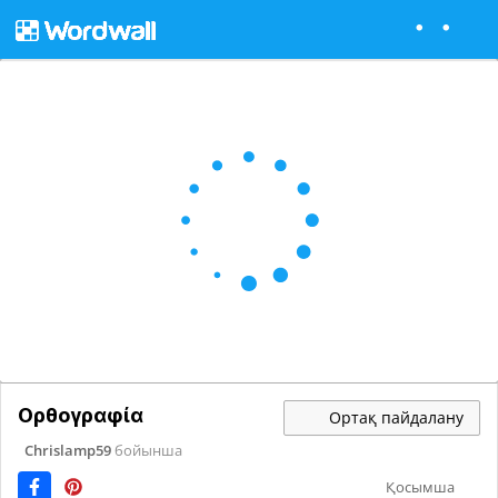
Ορθογραφία
Ортақ пайдалану
Chrislamp59
бойынша
Қосымша