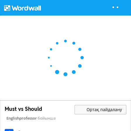
Must vs Should
Ортақ пайдалану
Englishprofessor
бойынша