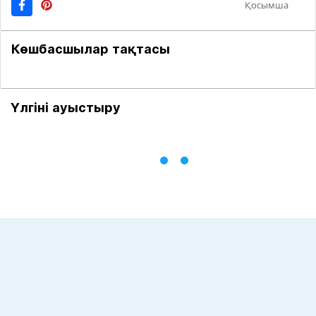
Қосымша
Көшбасшылар тақтасы
Үлгіні ауыстыру