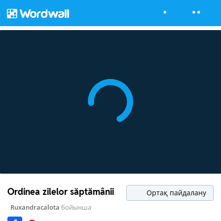
Ordinea zilelor săptămânii
Ортақ пайдалану
Ruxandracalota
бойынша