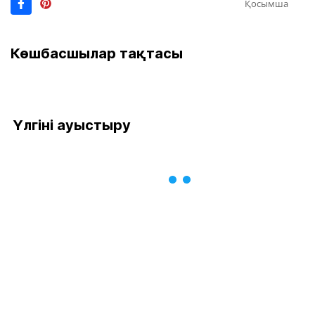
Қосымша
Көшбасшылар тақтасы
Үлгіні ауыстыру