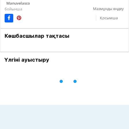
Manuvelasco
Мазмұнды өңдеу
бойынша
Қосымша
Көшбасшылар тақтасы
Үлгіні ауыстыру