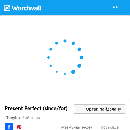
Present Perfect (since/for)
Ортақ пайдалану
Tonybcn
бойынша
Мазмұнды өңдеу
Қосымша