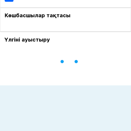
Көшбасшылар тақтасы
Үлгіні ауыстыру