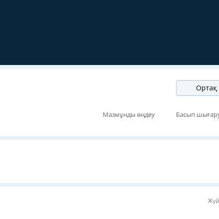
Ортақ 
Мазмұнды өңдеу
Басып шығар
Жүй